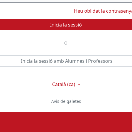
Heu oblidat la contraseny
Inicia la sessió
O
Inicia la sessió amb Alumnes i Professors
Català ‎(ca)‎
Avís de galetes